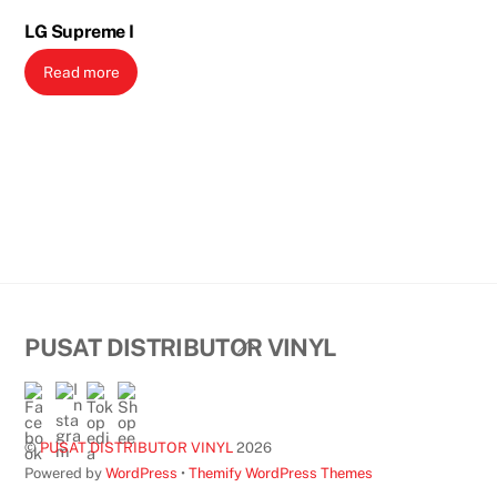
LG Supreme I
Read more
Back
PUSAT DISTRIBUTOR VINYL
To
Top
©
PUSAT DISTRIBUTOR VINYL
2026
Powered by
WordPress
•
Themify WordPress Themes