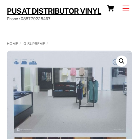
Skip
Cart
Men
PUSAT DISTRIBUTOR VINYL
to
Phone : 085779225467
content
HOME
LG SUPREME