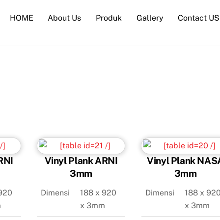
HOME
About Us
Produk
Gallery
Contact US
RNI
Vinyl Plank ARNI
Vinyl Plank NAS
3mm
3mm
920
Dimensi
188 x 920
Dimensi
188 x 92
m
x 3mm
x 3mm