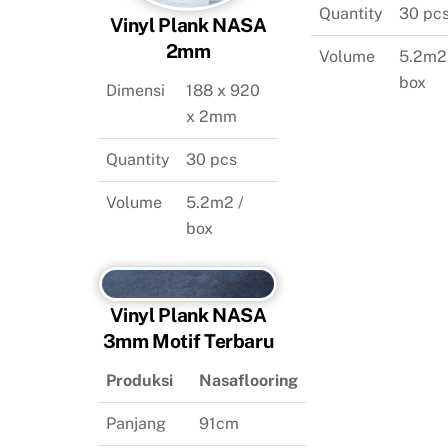
Quantity
30 pc
Vinyl Plank NASA
2mm
Volume
5.2m2
box
Dimensi
188 x 920
x 2mm
Quantity
30 pcs
Volume
5.2m2 /
box
Vinyl Plank NASA
3mm Motif Terbaru
Produksi
Nasaflooring
Panjang
91cm