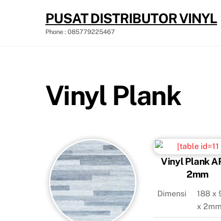
Skip
PUSAT DISTRIBUTOR VINYL
to
content
Phone : 085779225467
Vinyl Plank
Vinyl Plank A
2mm
Dimensi
188 x 
x 2m