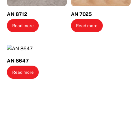
AN 8712
AN 7025
Read more
Read more
AN 8647
Read more