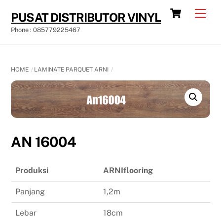
Skip
Cart
Men
PUSAT DISTRIBUTOR VINYL
to
Phone : 085779225467
content
HOME
LAMINATE PARQUET ARNI
AN 16004
Produksi
ARNIflooring
Panjang
1,2m
Lebar
18cm