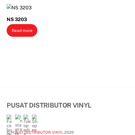
NS 3203
Read more
Back
PUSAT DISTRIBUTOR VINYL
To
Top
©
PUSAT DISTRIBUTOR VINYL
2026