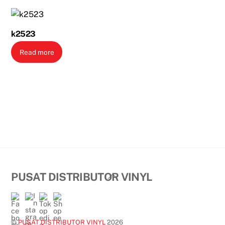
k2523
Read more
Back
PUSAT DISTRIBUTOR VINYL
To
Top
©
PUSAT DISTRIBUTOR VINYL
2026