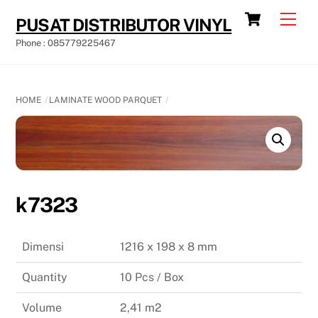
Skip
Cart
Men
PUSAT DISTRIBUTOR VINYL
to
Phone : 085779225467
content
HOME
LAMINATE WOOD PARQUET
k7323
Dimensi
1216 x 198 x 8 mm
Quantity
10 Pcs / Box
Volume
2,41 m2