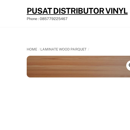
Skip
PUSAT DISTRIBUTOR VINYL
to
content
Phone : 085779225467
HOME
LAMINATE WOOD PARQUET