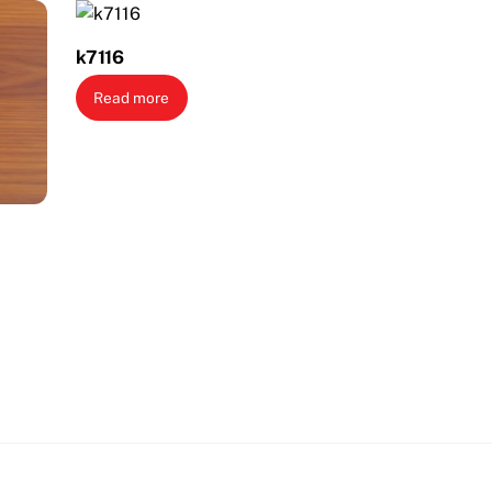
k7116
Read more