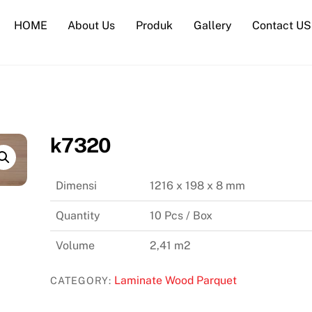
HOME
About Us
Produk
Gallery
Contact US
k7320
Dimensi
1216 x 198 x 8 mm
Quantity
10 Pcs / Box
Volume
2,41 m2
Laminate Wood Parquet
CATEGORY: