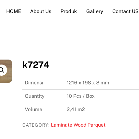
HOME
About Us
Produk
Gallery
Contact US
k7274
Dimensi
1216 x 198 x 8 mm
Quantity
10 Pcs / Box
Volume
2,41 m2
Laminate Wood Parquet
CATEGORY: