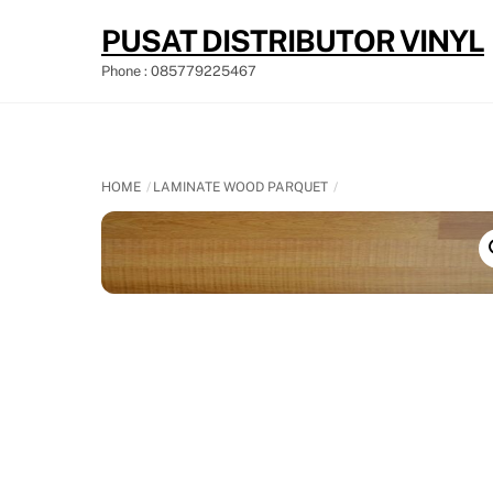
Skip
PUSAT DISTRIBUTOR VINYL
to
content
Phone : 085779225467
HOME
LAMINATE WOOD PARQUET