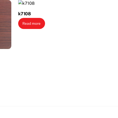
k7108
Read more