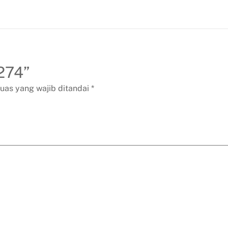
7274”
uas yang wajib ditandai
*