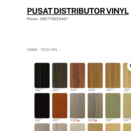
Skip
PUSAT DISTRIBUTOR VINYL
to
content
Phone : 085779225467
HOME
TACO HPL