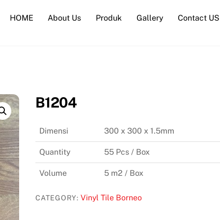
HOME
About Us
Produk
Gallery
Contact US
B1204
Dimensi
300 x 300 x 1.5mm
Quantity
55 Pcs / Box
Volume
5 m2 / Box
Vinyl Tile Borneo
CATEGORY: