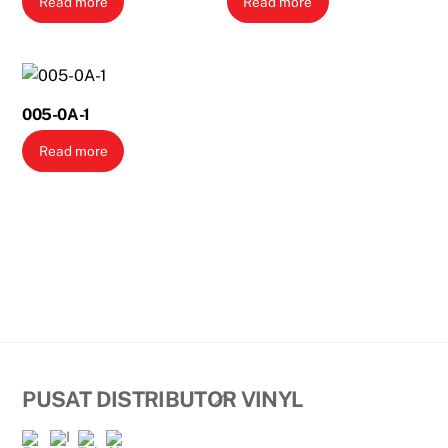
Read more
Read more
005-0A-1
Read more
Back
PUSAT DISTRIBUTOR VINYL
To
Top