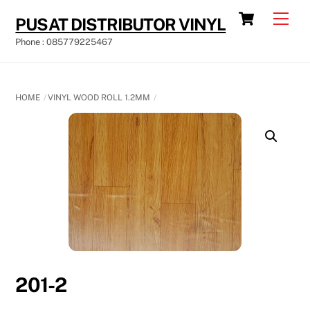
Skip
Cart
Men
PUSAT DISTRIBUTOR VINYL
to
Phone : 085779225467
content
HOME
VINYL WOOD ROLL 1.2MM
201-2