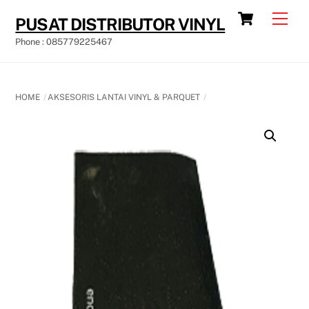
Skip
Cart
Men
PUSAT DISTRIBUTOR VINYL
to
Phone : 085779225467
content
HOME
AKSESORIS LANTAI VINYL & PARQUET