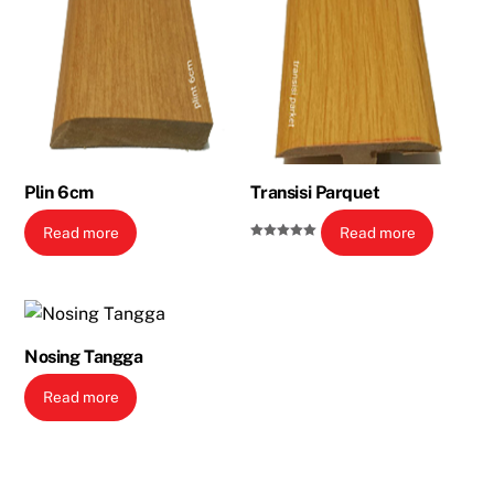
Plin 6cm
Transisi Parquet
Read more
Read more
Rated
5.00
out of 5
Nosing Tangga
Read more